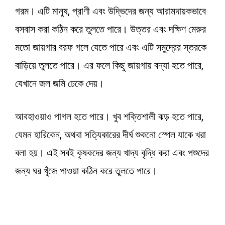
গরম। এটি মানুষ, প্রাণী এবং উদ্ভিদের জন্য আরামদায়কভাবে
বসবাস করা কঠিন করে তুলতে পারে। উত্তর এবং দক্ষিণ মেরুর
মতো জায়গার বরফ গলে যেতে পারে এবং এটি সমুদ্রের স্তরকে
বাড়িয়ে তুলতে পারে। এর ফলে কিছু জায়গায় বন্যা হতে পারে,
যেখানে জল জমি ঢেকে দেয়।
আবহাওয়াও পাগল হতে পারে। খুব শক্তিশালী ঝড় হতে পারে,
যেমন হারিকেন, অথবা সত্যিকারের দীর্ঘ শুকনো স্পেল যাকে খরা
বলা হয়। এই সবই কৃষকদের জন্য খাদ্য বৃদ্ধি করা এবং পশুদের
জন্য ঘর খুঁজে পাওয়া কঠিন করে তুলতে পারে।