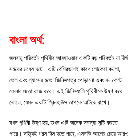
বাংলা অর্থ:
জলবায়ু পরিবর্তন পৃথিবীর আবহাওয়ার একটি বড় পরিবর্তন যা দীর্ঘ
সময়ের মধ্যে ঘটে। এটি বেশিরভাগই কারণ লোকেরা কয়লা,
তেল এবং গ্যাসের মতো জিনিসপত্র পোড়ানো এবং বন কেটে
ফেলার মতো কাজ করে। এই জিনিসগুলি পৃথিবীকে উষ্ণ করে
তোলে, যেমন একটি গ্রিনহাউস তাপকে আটকে রাখে।
যখন পৃথিবী উষ্ণ হয়, তখন এটি অনেক সমস্যা সৃষ্টি করতে
পারে। সত্যিই গরম দিন হতে পারে, এমনকি আগের চেয়ে আরও