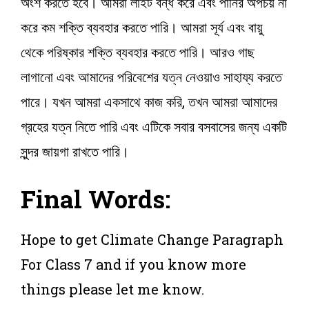
অংশ করতে হবে। আমরা লাইট বন্ধ করে এবং পানির অপচয় না
করে কম শক্তি ব্যবহার করতে পারি। আমরা সূর্য এবং বায়ু
থেকে পরিষ্কার শক্তি ব্যবহার করতে পারি। আরও গাছ
লাগানো এবং আমাদের পরিবেশের যত্ন নেওয়াও সাহায্য করতে
পারে। যখন আমরা একসাথে কাজ করি, তখন আমরা আমাদের
গ্রহের যত্ন নিতে পারি এবং এটিকে সবার বসবাসের জন্য একটি
সুন্দর জায়গা রাখতে পারি।
Final Words:
Hope to get Climate Change Paragraph
For Class 7 and if you know more
things please let me know.