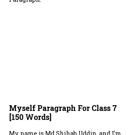
Myself Paragraph For Class 7
[150 Words]
My name is Md Shihab Uddin, and I’m